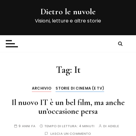
S
Dietro le nuvole
a
l
Visioni, letture e altre storie
t
a
a
l
c
o
Tag:
It
n
t
e
ARCHIVIO
STORIE DI CINEMA (E TV)
n
Il nuovo IT è un bel film, ma anche
u
t
un’occasione persa
o
9 ANNI FA
TEMPO DI LETTURA:
4 MINUTI
DI
ADIELE
LASCIA UN COMMENTO