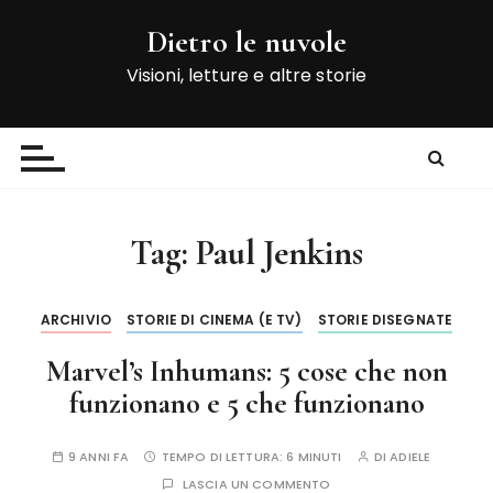
S
Dietro le nuvole
a
l
Visioni, letture e altre storie
t
a
a
l
c
o
Tag:
Paul Jenkins
n
t
e
ARCHIVIO
STORIE DI CINEMA (E TV)
STORIE DISEGNATE
n
Marvel’s Inhumans: 5 cose che non
u
t
funzionano e 5 che funzionano
o
9 ANNI FA
TEMPO DI LETTURA:
6 MINUTI
DI
ADIELE
LASCIA UN COMMENTO