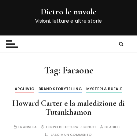
S
Dietro le nuvole
a
l
Visioni, letture e altre storie
t
a
a
l
c
o
Tag:
Faraone
n
t
e
ARCHIVIO
BRAND STORYTELLING
MYSTERI & BUFALE
n
Howard Carter e la maledizione di
u
t
Tutankhamon
o
14 ANNI FA
TEMPO DI LETTURA:
3 MINUTI
DI
ADIELE
LASCIA UN COMMENTO