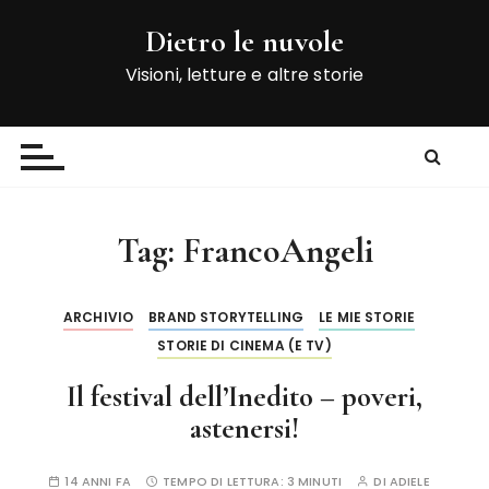
S
Dietro le nuvole
a
l
Visioni, letture e altre storie
t
a
a
l
c
o
Tag:
FrancoAngeli
n
t
e
ARCHIVIO
BRAND STORYTELLING
LE MIE STORIE
n
STORIE DI CINEMA (E TV)
u
Il festival dell’Inedito – poveri,
t
o
astenersi!
14 ANNI FA
TEMPO DI LETTURA:
3 MINUTI
DI
ADIELE