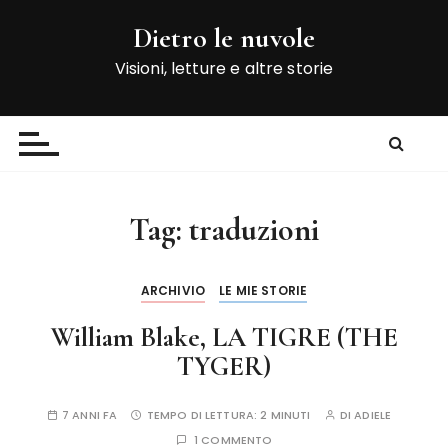
S
Dietro le nuvole
a
l
Visioni, letture e altre storie
t
a
a
l
c
o
Tag:
traduzioni
n
t
e
ARCHIVIO
LE MIE STORIE
n
William Blake, LA TIGRE (THE
u
t
TYGER)
o
7 ANNI FA
TEMPO DI LETTURA:
2 MINUTI
DI
ADIELE
1 COMMENTO