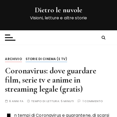
S
Dietro le nuvole
a
l
Visioni, letture e altre storie
t
a
a
l
c
o
ARCHIVIO
STORIE DI CINEMA (E TV)
n
t
Coronavirus: dove guardare
e
film, serie tv e anime in
n
streaming legale (gratis)
u
t
o
6 ANNI FA
TEMPO DI LETTURA:
5 MINUTI
1 COMMENTO
n tempi di Coronavirus e quarantene, di scarsi