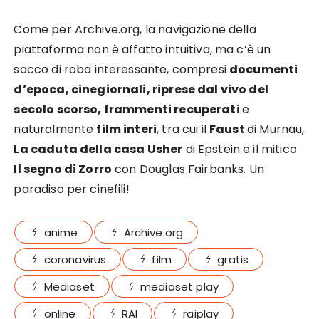
Come per Archive.org, la navigazione della
piattaforma non è affatto intuitiva, ma c’è un
sacco di roba interessante, compresi
documenti
d’epoca, cinegiornali, riprese dal vivo del
secolo scorso, frammenti recuperati
e
naturalmente
film interi
, tra cui il
Faust
di Murnau,
La caduta della casa Usher
di Epstein e il mitico
Il segno di Zorro
con Douglas Fairbanks. Un
paradiso per cinefili!
anime
Archive.org
coronavirus
film
gratis
Mediaset
mediaset play
online
RAI
raiplay